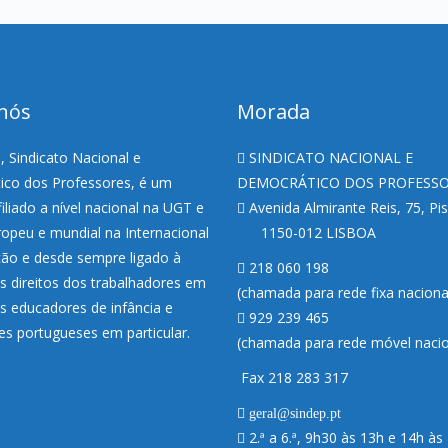
nós
Morada
 Sindicato Nacional e
SINDICATO NACIONAL E
co dos Professores, é um
DEMOCRÁTICO DOS PROFESS
filiado a nível nacional na UGT e
Avenida Almirante Reis, 75, Pi
uropeu e mundial na Internacional
1150-012 LISBOA
ão e desde sempre ligado à
218 060 198
s direitos dos trabalhadores em
(chamada para rede fixa nacion
os educadores de infância e
929 239 465
es portugueses em particular.
(chamada para rede móvel nacio
Fax 218 283 317
geral@sindep.pt
2.ª a 6.ª, 9h30 às 13h e 14h às