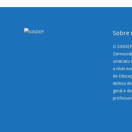
Sobre 
O SINDEP,
Democráti
sindicato 
a nível e
da Educaç
defesa do
geral e d
professor