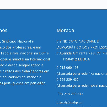
nós
Morada
 Sindicato Nacional e
SINDICATO NACIONAL E
co dos Professores, é um
DEMOCRÁTICO DOS PROFESS
filiado a nível nacional na UGT e
Avenida Almirante Reis, 75, Pi
uropeu e mundial na Internacional
1150-012 LISBOA
ão e desde sempre ligado à
218 060 198
s direitos dos trabalhadores em
(chamada para rede fixa nacion
os educadores de infância e
929 239 465
es portugueses em particular.
(chamada para rede móvel nacio
Fax 218 283 317
geral@sindep.pt