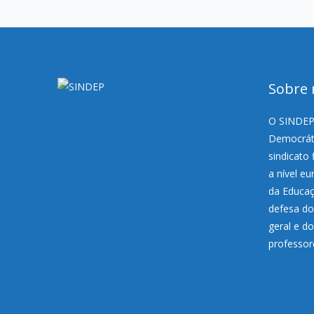
Sobre 
O SINDEP,
Democráti
sindicato 
a nível e
da Educaç
defesa do
geral e d
professor